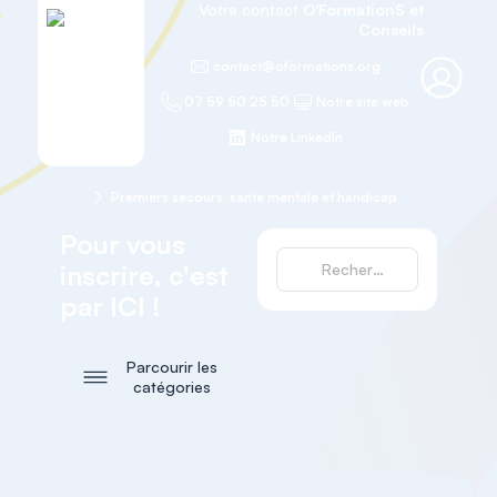
Votre contact
O'FormationS et
Conseils
contact@oformations.org
07 59 50 25 50
Notre site web
Notre LinkedIn
Accueil
Premiers secours, santé mentale et handicap
Pour vous
inscrire, c'est
par ICI !
Parcourir les
catégories