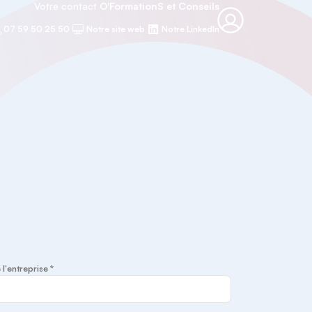
Votre contact
O'FormationS et Conseils
07 59 50 25 50
Notre site web
Notre LinkedIn
 l'entreprise *