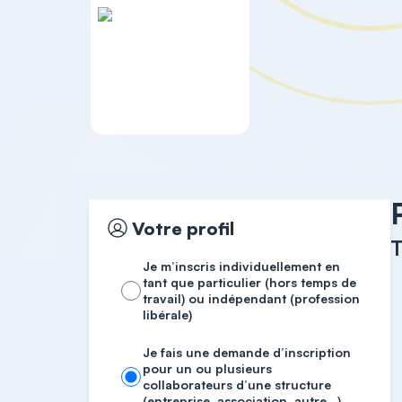
Accueil
Premiers secours, santé mentale et handicap
Votre profil
T
Je m’inscris individuellement en
tant que particulier (hors temps de
travail) ou indépendant (profession
libérale)
Je fais une demande d’inscription
pour un ou plusieurs
collaborateurs d’une structure
(entreprise, association, autre…)