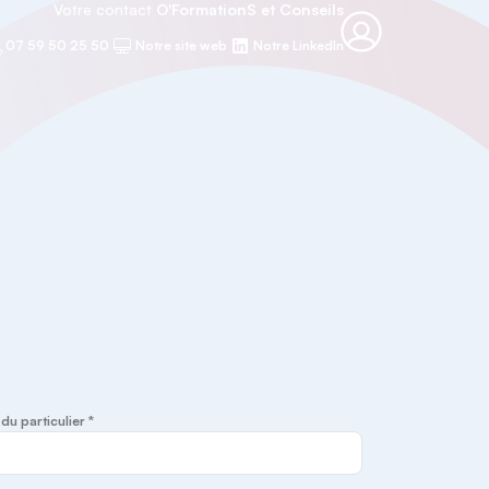
Votre contact
O'FormationS et Conseils
07 59 50 25 50
Notre site web
Notre LinkedIn
u particulier *