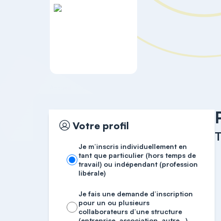
Accueil
Association et Encadrement
T.O.B. Approfon
Votre profil
T
Je m’inscris individuellement en
tant que particulier (hors temps de
travail) ou indépendant (profession
libérale)
Je fais une demande d’inscription
pour un ou plusieurs
collaborateurs d’une structure
(entreprise, association, autre…)