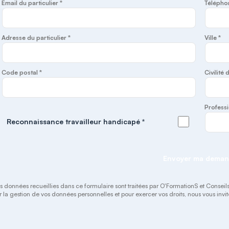
Email du particulier *
Télépho
Adresse du particulier *
Ville *
Code postal *
Civilité 
Professi
Reconnaissance travailleur handicapé *
Envoyer ma dema
s données recueillies dans ce formulaire sont traitées par O'FormationS et Conseils a
r la gestion de vos données personnelles et pour exercer vos droits, nous vous in