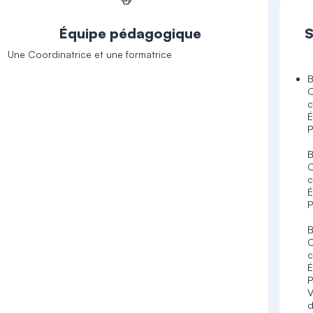
Équipe pédagogique
S
Une Coordinatrice et une formatrice
B
C
c
É
P
C
c
É
P
C
c
É
P
V
d