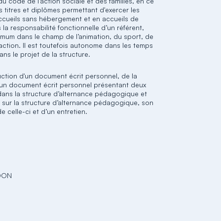
 code de l'action sociale et des familles, en ce
 les titres et diplômes permettant d'exercer les
accueils sans hébergement et en accueils de
 la responsabilité fonctionnelle d’un référent,
nimum dans le champ de l’animation, du sport, de
n action. Il est toutefois autonome dans les temps
ans le projet de la structure.
duction d'un document écrit personnel, de la
d'un document écrit personnel présentant deux
dans la structure d’alternance pédagogique et
t sur la structure d’alternance pédagogique, son
 celle-ci et d’un entretien.
EDON