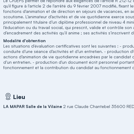
Le CPJEPS permet de répondre aux exigences de l'article R 212-12 du
qu'il figure à l'article 2 de l'arrêté du 9 février 2007 modifié, fixant
fonctions d'animation et de direction en séjours de vacances, en 
scoutisme. L’animateur d’activités et de vie quotidienne exerce sous
principalement titulaire d’un diplôme professionnel de niveau 4 mi
l’éducation ou du travail social, qui prescrit, valide et contrôle so
d’encadrement des activités qu’il anime ; ses activités s’inscrivent d
Modalité d'obtention
Les situations d'évaluation certificatives sont les suivantes : - pro
conduite d’une séance d’activités et d’un entretien. - production 
actions d’animation de vie quotidienne encadrées par le candidat 
d’un entretien. - production d'un document écrit personnel portan
fonctionnement et la contribution du candidat au fonctionnement de
Lieu
LA MAPAR Salle de la Vilaine
2 rue Claude Chantebel 35600 R