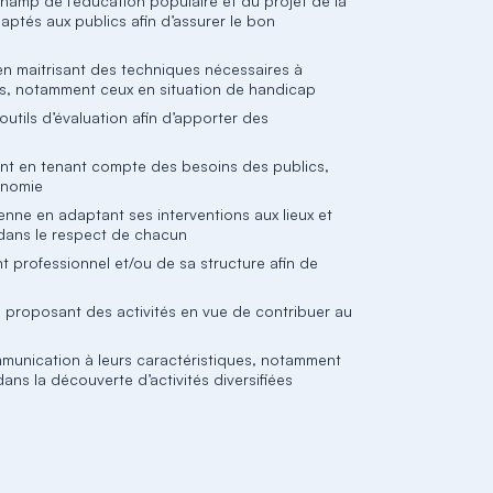
 champ de l’éducation populaire et du projet de la
aptés aux publics afin d’assurer le bon
en maitrisant des techniques nécessaires à
ics, notamment ceux en situation de handicap
outils d’évaluation afin d’apporter des
nt en tenant compte des besoins des publics,
onomie
enne en adaptant ses interventions aux lieux et
 dans le respect de chacun
nt professionnel et/ou de sa structure afin de
n proposant des activités en vue de contribuer au
ommunication à leurs caractéristiques, notamment
ans la découverte d’activités diversifiées